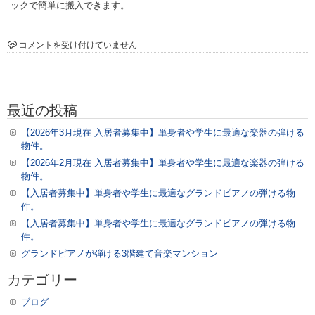
ックで簡単に搬入できます。
ル
コメントを受け付けていません
ー
チ
ェ
荒
最近の投稿
子
空
【2026年3月現在 入居者募集中】単身者や学生に最適な楽器の弾ける
室
物件。
情
【2026年2月現在 入居者募集中】単身者や学生に最適な楽器の弾ける
報
物件。
は
【入居者募集中】単身者や学生に最適なグランドピアノの弾ける物
件。
【入居者募集中】単身者や学生に最適なグランドピアノの弾ける物
件。
グランドピアノが弾ける3階建て音楽マンション
カテゴリー
ブログ