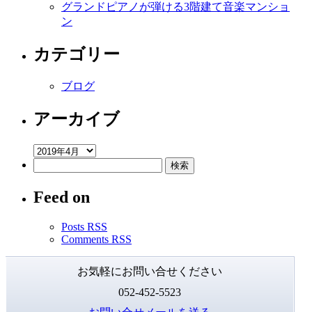
ア
グランドピアノが弾ける3階建て音楽マンショ
ル
ン
テ
ッ
カテゴリー
ト
空
ブログ
室
情
アーカイブ
報
は
ア
検
ー
索:
カ
Feed on
イ
ブ
Posts RSS
Comments RSS
お気軽にお問い合せください
052-452-5523