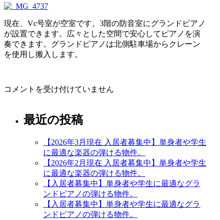
現在、Vc号室が空室です。3階の防音室にグランドピアノ
が設置できます。広々とした空間で安心してピアノを演
奏できます。グランドピアノは北側駐車場からクレーン
を使用し搬入します。
ル
コメントを受け付けていません
ー
チ
最近の投稿
ェ
荒
子・
【2026年3月現在 入居者募集中】単身者や学生
ル
に最適な楽器の弾ける物件。
ー
【2026年2月現在 入居者募集中】単身者や学生
チ
に最適な楽器の弾ける物件。
ェ
【入居者募集中】単身者や学生に最適なグラ
長
ンドピアノの弾ける物件。
筬
【入居者募集中】単身者や学生に最適なグラ
ク
ンドピアノの弾ける物件。