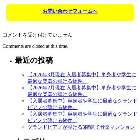
お問い合わせフォームへ
【2026
コメントを受け付けていません
年
Comments are closed at this time.
2
月
最近の投稿
現
在
入
【2026年3月現在 入居者募集中】単身者や学生に
居
最適な楽器の弾ける物件。
者
【2026年2月現在 入居者募集中】単身者や学生に
募
最適な楽器の弾ける物件。
集
【入居者募集中】単身者や学生に最適なグランド
中】
ピアノの弾ける物件。
単
【入居者募集中】単身者や学生に最適なグランド
身
ピアノの弾ける物件。
者
グランドピアノが弾ける3階建て音楽マンション
や
学