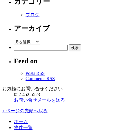
カテゴリー
生
に
ブログ
最
適
アーカイブ
な
楽
器
ア
検
の
ー
索:
弾
カ
け
Feed on
イ
る
ブ
物
Posts RSS
件。
Comments RSS
は
お気軽にお問い合せください
052-452-5523
お問い合せメールを送る
↑ ページの先頭へ戻る
ホーム
物件一覧