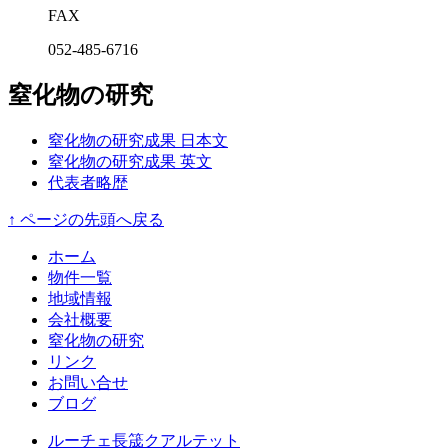
FAX
052-485-6716
窒化物の研究
窒化物の研究成果 日本文
窒化物の研究成果 英文
代表者略歴
↑ ページの先頭へ戻る
ホーム
物件一覧
地域情報
会社概要
窒化物の研究
リンク
お問い合せ
ブログ
ルーチェ長筬クアルテット