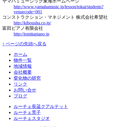
ヤマハミュージック東海ホームページ
http://www.yamahamusic.jp/lesson/tokai/students?
venuecode=001
コンストラクション・マネジメント 株式会社希望社
http://kibousha.co.jp/
富田ピアノ有限会社
http://tomitapiano.jp
↑ ページの先頭へ戻る
ホーム
物件一覧
地域情報
会社概要
窒化物の研究
リンク
お問い合せ
ブログ
ルーチェ長筬クアルテット
ルーチェ荒子
ルーチェスタジオ