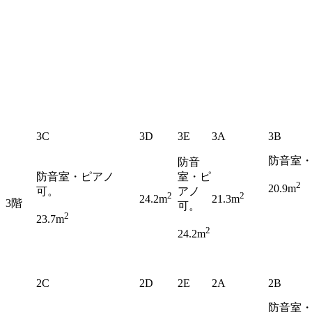
3C
3D
3E
3A
3B
防音室
防音
防音室・ピアノ
室・ピ
2
20.9m
可。
アノ
2
2
24.2m
21.3m
3階
可
。
2
23.7m
2
24.2m
2C
2D
2E
2A
2B
防音室