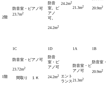
2
防音
24.2m
2
2
21.3m
室。ピ
20.9m
防音室・ピアノ可
アノ
2
23.7m
2階
可。
2
24.2m
1C
1D
1A
1B
防音
防音室・ピアノ可
室・ピ
防音室
防音室・ピ
アノ可
2
23.72m
アノ可
2
20.9m
2
エント
1階
24.2m
間取り １Ｋ
2
21.3m
ランス