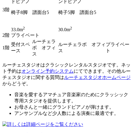
ドピアノ
ンドピアノ
3階
椅子8脚 譜面台5
椅子5脚 譜面台5
2
2
33.0m
30.0m
2階
プライベート
ルーチェラ
受付スペ
ルーチェラボ オフィ
プライベー
1階
ボ オフィ
ース
ス
ト
ス
ルーチェスタジオはクラシックレンタルスタジオです。ネッ
ト予約は
オンライン予約システム
にてできます。その他ルー
チェスタジオに関する質問は
ルーチェスタジオホームページ
からどうぞ。
音楽を愛するアマチュア音楽家のためにクラッシック
専用スタジオを提供します。
お母さんと一緒にグランドピアノが弾けます。
アンサンブルなど少人数による演奏に最適です。