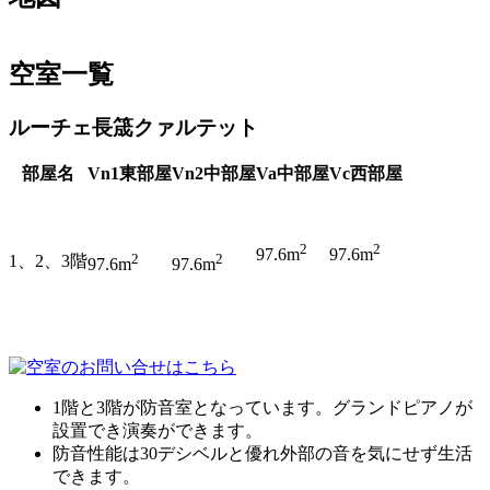
空室一覧
This page can't load Google Maps correctly.
ルーチェ長筬クァルテット
OK
Do you own this website?
部屋名
Vn1東部屋
Vn2中部屋
Va中部屋
Vc西部屋
2
2
97.6m
97.6m
2
2
1、2、3階
97.6m
97.6m
1階と3階が防音室となっています。グランドピアノが
設置でき演奏ができます。
防音性能は30デシベルと優れ外部の音を気にせず生活
できます。