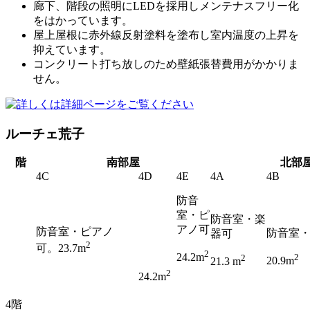
廊下、階段の照明にLEDを採用しメンテナスフリー化
をはかっています。
屋上屋根に赤外線反射塗料を塗布し室内温度の上昇を
抑えています。
コンクリート打ち放しのため壁紙張替費用がかかりま
せん。
ルーチェ荒子
階
南部屋
北部
4C
4D
4E
4A
4B
防音
室・ピ
防音室
・
楽
アノ可
防音室・ピアノ
防音室
器可
2
可。
23.7m
2
24.2m
2
2
20.9m
21.3 m
2
24.2m
4階