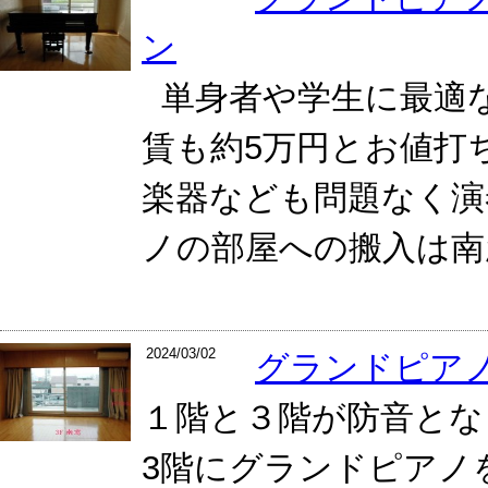
ン
単身者や学生に最適な
賃も約5万円とお値打
楽器なども問題なく演
ノの部屋への搬入は南窓
2024/03/02
グランドピア
１階と３階が防音とな
3階にグランドピアノ