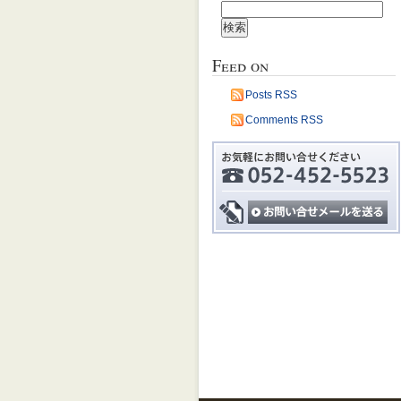
検
カ
索:
イ
ブ
Feed on
Posts RSS
Comments RSS