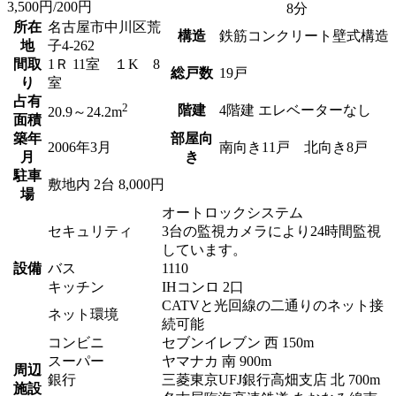
3,500円/200円
8分
所在
名古屋市中川区荒
構造
鉄筋コンクリート壁式構造
地
子4-262
間取
1Ｒ 11室 １K 8
総戸数
19戸
り
室
占有
2
階建
4階建 エレベーターなし
20.9～24.2m
面積
築年
部屋向
2006年3月
南向き11戸 北向き8戸
月
き
駐車
敷地内 2台 8,000円
場
オートロックシステム
セキュリティ
3台の監視カメラにより24時間監視
しています。
設備
バス
1110
キッチン
IHコンロ 2口
CATVと光回線の二通りのネット接
ネット環境
続可能
コンビニ
セブンイレブン 西 150m
スーパー
ヤマナカ 南 900m
周辺
銀行
三菱東京UFJ銀行高畑支店 北 700m
施設