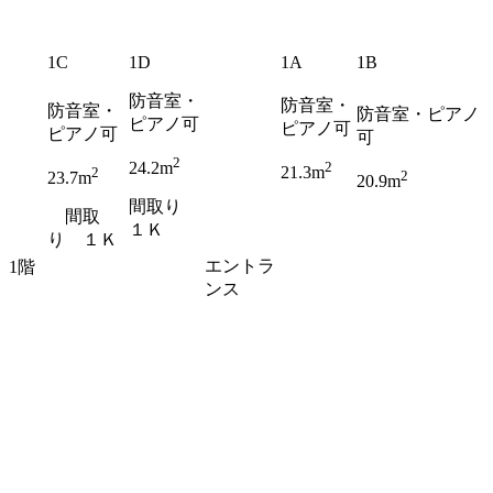
1C
1D
1A
1B
防音室・
防音室・
防音室・
防音室・ピアノ
ピアノ可
ピアノ可
ピアノ可
可
2
2
24.2m
21.3m
2
2
23.7m
20.9m
間取り
間取
１Ｋ
り １Ｋ
エントラ
1階
ンス