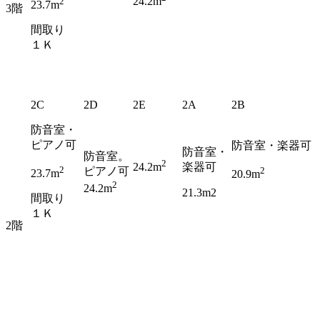
24.2m
2
23.7m
3階
間取り
１Ｋ
2C
2D
2E
2A
2B
防音室・
ピアノ可
防音室・楽器可
防音室・
防音室。
2
楽器可
24.2m
2
ピアノ可
2
23.7m
20.9m
2
24.2m
21.3m2
間取り
１Ｋ
2階