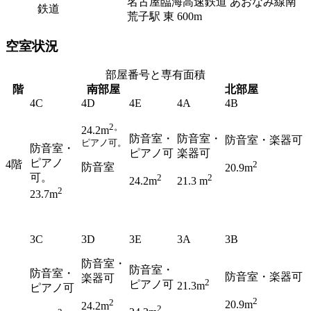
名古屋臨海高速鉄道 あおなみ線南
鉄道
荒子駅 東 600m
空室状況
部屋番号と専有面積
階
南部屋
北部屋
4C
4D
4E
4A
4B
2。
24.2m
防音室・
防音室
・
防音室
・楽器可
ピアノ可。
防音室
・
ピアノ可
楽器可
ピアノ
4階
2
防音室
20.9m
可。
2
2
24.2m
21.3 m
2
23.7m
3C
3D
3E
3A
3B
防音室
・
防音室・
防音室・
防音室
・楽器可
楽器可
2
ピアノ可
21.3m
ピアノ可
2
2
20.9m
24.2m
2