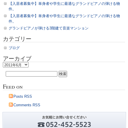
し
【入居者募集中】単身者や学生に最適なグランドピアノの弾ける物
ま
件。
し
【入居者募集中】単身者や学生に最適なグランドピアノの弾ける物
た
件。
は
グランドピアノが弾ける3階建て音楽マンション
カテゴリー
ブログ
アーカイブ
ア
ー
検
カ
索:
イ
Feed on
ブ
Posts RSS
Comments RSS