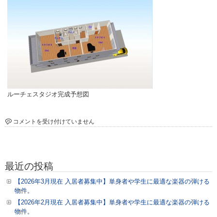
ルーチェスタジオ完成予想図
ル
コメントを受け付けていません
ー
チ
ェ
ス
最近の投稿
タ
ジ
【2026年3月現在 入居者募集中】単身者や学生に最適な楽器の弾ける
オ
物件。
上
【2026年2月現在 入居者募集中】単身者や学生に最適な楽器の弾ける
棟
物件。