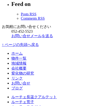
Feed on
イ
ブ
Posts RSS
Comments RSS
お気軽にお問い合せください
052-452-5523
お問い合せメールを送る
↑ ページの先頭へ戻る
ホーム
物件一覧
地域情報
会社概要
窒化物の研究
リンク
お問い合せ
ブログ
ルーチェ長筬クアルテット
ルーチェ荒子