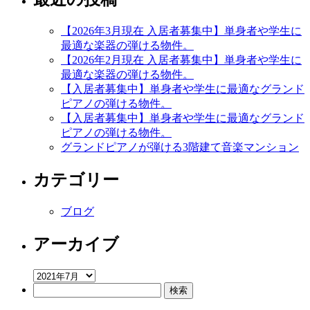
ェ
荒
【2026年3月現在 入居者募集中】単身者や学生に
子
最適な楽器の弾ける物件。
空
【2026年2月現在 入居者募集中】単身者や学生に
室
最適な楽器の弾ける物件。
情
【入居者募集中】単身者や学生に最適なグランド
報
ピアノの弾ける物件。
は
【入居者募集中】単身者や学生に最適なグランド
ピアノの弾ける物件。
グランドピアノが弾ける3階建て音楽マンション
カテゴリー
ブログ
アーカイブ
ア
検
ー
索:
カ