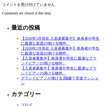
【入
コメントを受け付けていません
居
Comments are closed at this time.
者
募
集
最近の投稿
中】
単
【2026年3月現在 入居者募集中】単身者や学生
身
に最適な楽器の弾ける物件。
者
【2026年2月現在 入居者募集中】単身者や学生
や
に最適な楽器の弾ける物件。
学
【入居者募集中】単身者や学生に最適なグラ
生
ンドピアノの弾ける物件。
に
【入居者募集中】単身者や学生に最適なグラ
最
ンドピアノの弾ける物件。
適
グランドピアノが弾ける3階建て音楽マンショ
な
ン
グ
ラ
カテゴリー
ン
ド
ピ
ブログ