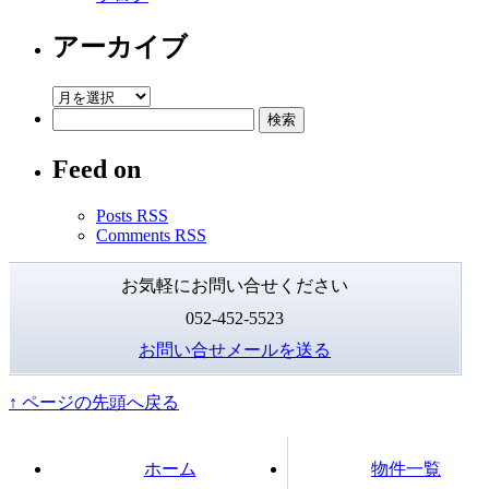
ア
ノ
アーカイブ
の
弾
ア
け
検
ー
る
索:
カ
物
Feed on
イ
件。
ブ
は
Posts RSS
Comments RSS
お気軽にお問い合せください
052-452-5523
お問い合せメールを送る
↑ ページの先頭へ戻る
ホーム
物件一覧