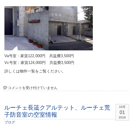
Va号室：家賃122,000円 共益費3,500円
Vc号室：家賃124,000円 共益費3,500円
詳しくは物件一覧をご覧ください。
ル
コメントを受け付けていません
ー
チ
ルーチェ長筬クアルテット、ルーチェ荒
ェ
10月
長
01
子防音室の空室情報
筬
2016
ブログ
ク
ア