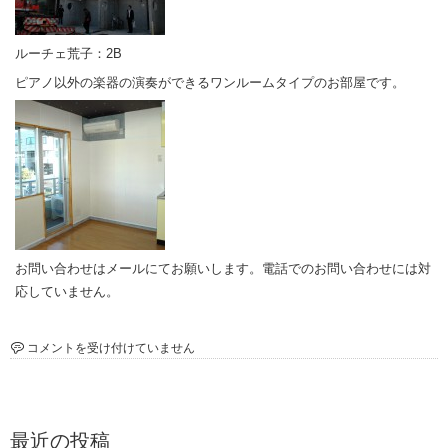
ルーチェ荒子：2B
ピアノ以外の楽器の演奏ができるワンルームタイプのお部屋です。
お問い合わせはメールにてお願いします。電話でのお問い合わせには対
応していません。
ル
コメントを受け付けていません
ー
チ
ェ
長
最近の投稿
筬