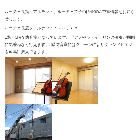
ル
テ
ルーチェ長筬クアルテット、ルーチェ荒子の防音室の空室情報をお知ら
ッ
せします。
ト
ルーチェ長筬クアルテット：Ｖａ，Ｖｃ
の
賃
1階と3階が防音室となっています。ピアノやヴァイオリンの演奏が周囲
料
に気兼ねなく行えます。3階防音室にはクレーンによりグランドピアノ
を
も容易に搬入できます。
改
定
し
ま
し
た。
は