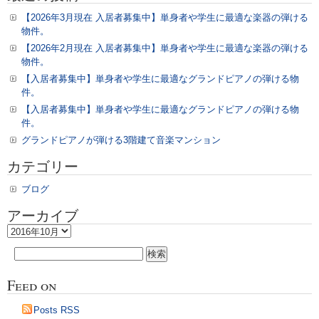
ク
【2026年3月現在 入居者募集中】単身者や学生に最適な楽器の弾ける
ア
物件。
ル
【2026年2月現在 入居者募集中】単身者や学生に最適な楽器の弾ける
テ
物件。
ッ
【入居者募集中】単身者や学生に最適なグランドピアノの弾ける物
ト、
件。
ル
【入居者募集中】単身者や学生に最適なグランドピアノの弾ける物
ー
件。
チ
グランドピアノが弾ける3階建て音楽マンション
ェ
荒
カテゴリー
子
防
ブログ
音
アーカイブ
室
の
ア
空
ー
検
室
カ
索:
イ
情
Feed on
ブ
報
は
Posts RSS