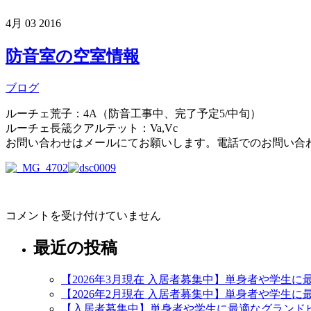
4月
03
2016
防音室の空室情報
ブログ
ルーチェ荒子：4A（防音工事中、完了予定5/中旬）
ルーチェ長筬クアルテット：Va,Vc
お問い合わせはメールにてお願いします。電話でのお問い合
防
コメントを受け付けていません
音
室
最近の投稿
の
空
【2026年3月現在 入居者募集中】単身者や学生
室
【2026年2月現在 入居者募集中】単身者や学生
情
【入居者募集中】単身者や学生に最適なグランド