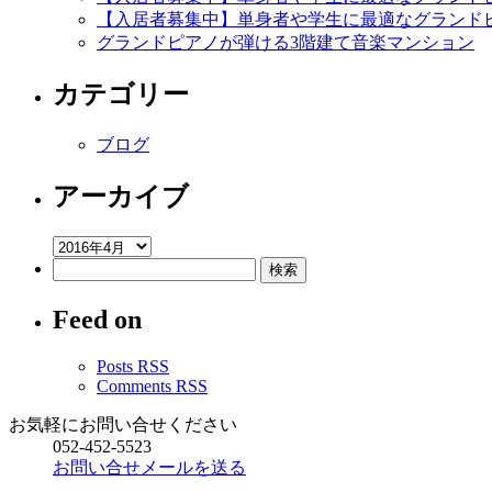
報
【入居者募集中】単身者や学生に最適なグランド
は
グランドピアノが弾ける3階建て音楽マンション
カテゴリー
ブログ
アーカイブ
ア
検
ー
索:
カ
Feed on
イ
ブ
Posts RSS
Comments RSS
お気軽にお問い合せください
052-452-5523
お問い合せメールを送る