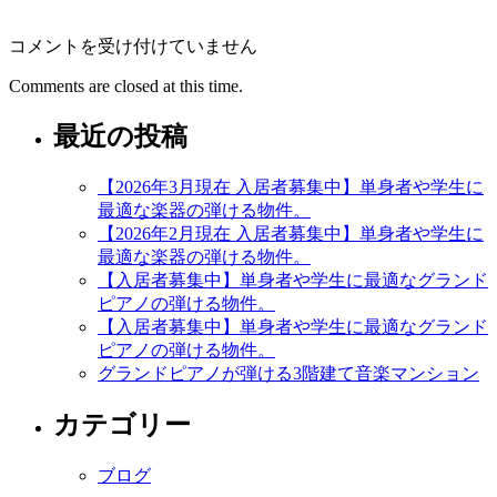
ル
コメントを受け付けていません
ー
Comments are closed at this time.
チ
ェ
最近の投稿
長
筬
（な
【2026年3月現在 入居者募集中】単身者や学生に
が
最適な楽器の弾ける物件。
お
【2026年2月現在 入居者募集中】単身者や学生に
さ）
最適な楽器の弾ける物件。
ク
【入居者募集中】単身者や学生に最適なグランド
ア
ピアノの弾ける物件。
ル
【入居者募集中】単身者や学生に最適なグランド
テ
ピアノの弾ける物件。
ッ
グランドピアノが弾ける3階建て音楽マンション
ト
空
カテゴリー
室
情
ブログ
報