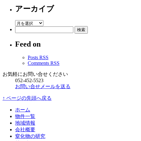
は
アーカイブ
ア
検
ー
索:
カ
Feed on
イ
ブ
Posts RSS
Comments RSS
お気軽にお問い合せください
052-452-5523
お問い合せメールを送る
↑ ページの先頭へ戻る
ホーム
物件一覧
地域情報
会社概要
窒化物の研究