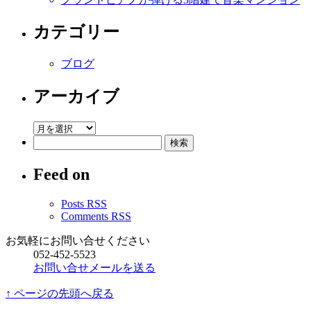
ト
に
カテゴリー
空
室
ブログ
が
出
アーカイブ
ま
す。
ア
は
検
ー
索:
カ
Feed on
イ
ブ
Posts RSS
Comments RSS
お気軽にお問い合せください
052-452-5523
お問い合せメールを送る
↑ ページの先頭へ戻る