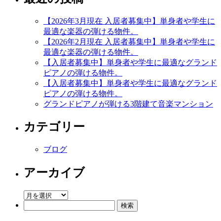
子
3B,4B
【2026年3月現在 入居者募集中】単身者や学生に
の
最適な楽器の弾ける物件。
防
【2026年2月現在 入居者募集中】単身者や学生に
音
最適な楽器の弾ける物件。
化
【入居者募集中】単身者や学生に最適なグランド
工
ピアノの弾ける物件。
事
【入居者募集中】単身者や学生に最適なグランド
を
ピアノの弾ける物件。
開
グランドピアノが弾ける3階建て音楽マンション
始
し
カテゴリー
ま
す。
ブログ
は
アーカイブ
ア
検
ー
索:
カ