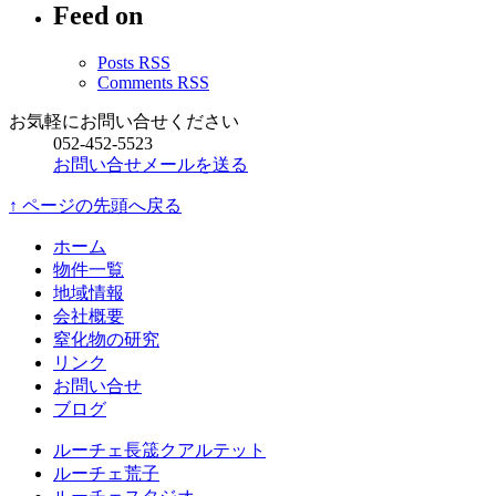
Feed on
イ
ブ
Posts RSS
Comments RSS
お気軽にお問い合せください
052-452-5523
お問い合せメールを送る
↑ ページの先頭へ戻る
ホーム
物件一覧
地域情報
会社概要
窒化物の研究
リンク
お問い合せ
ブログ
ルーチェ長筬クアルテット
ルーチェ荒子