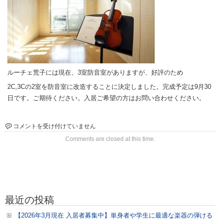
ルーチェ荒子には現在、3室防音室がありますが、好評のため
2C,3Cの2室を防音室に改造することに決定しました。完成予定は9月30
日です。ご期待ください。入居ご希望の方はお問い合わせください。
ル
コメントを受け付けていません
ー
Comments are closed at this time.
チ
ェ
荒
子
2C,3C
の
最近の投稿
防
音
【2026年3月現在 入居者募集中】単身者や学生に最適な楽器の弾ける