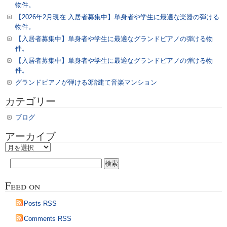
化
物件。
工
【2026年2月現在 入居者募集中】単身者や学生に最適な楽器の弾ける
事
物件。
が
【入居者募集中】単身者や学生に最適なグランドピアノの弾ける物
始
件。
ま
【入居者募集中】単身者や学生に最適なグランドピアノの弾ける物
り
件。
ま
グランドピアノが弾ける3階建て音楽マンション
し
た。
カテゴリー
は
ブログ
アーカイブ
ア
ー
検
カ
索:
イ
Feed on
ブ
Posts RSS
Comments RSS